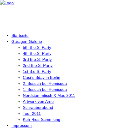
Startseite
Garagen-Galerie
5th B.o.S. Party
4th B.o.S.-Party
3rd B.o.S.-Party
2nd B.o.S.-Party
1st B.o.S.-Party
Casi´s Bday in Berlin
2. Besuch bei Hemicuda
1. Besuch bei Hemicuda
Nordstammtisch X-Mas 2011
Artwork von Arne
Schrauberabend
Tour 2011
Kuh-Rios-Sammlung
Impressum